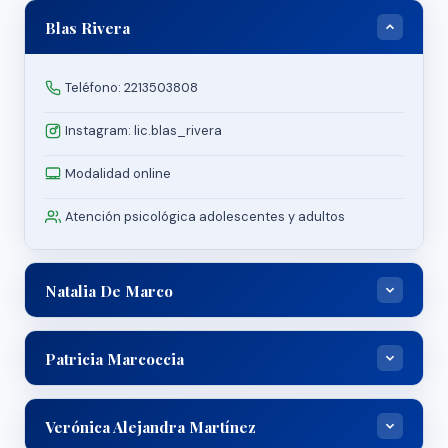
Blas Rivera
Teléfono: 2213503808
Instagram: lic.blas_rivera
Modalidad online
Atención psicológica adolescentes y adultos
Natalia De Marco
Teléfono: 299 154727899
Patricia Marcoccia
Córdoba 1284
Teléfono: 2984549285
Clínica de adultos y adolescentes
Verónica Alejandra Martínez
Artigas 634