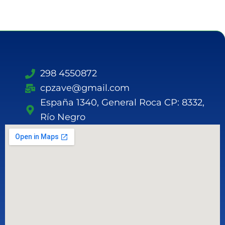
298 4550872
cpzave@gmail.com
España 1340, General Roca CP: 8332,
Río Negro