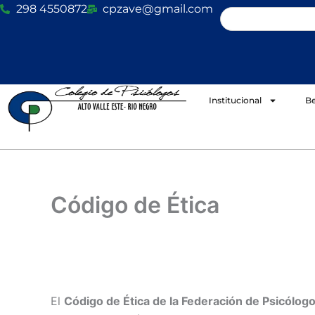
Ir
298 4550872
cpzave@gmail.com
Search
al
contenido
Institucional
Be
Código de Ética
El
Código de Ética de la Federación de Psicólogo