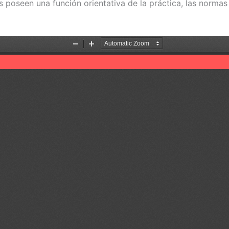
 poseen una función orientativa de la práctica, las normas 